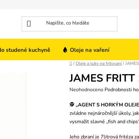
do studené kuchyně
Oleje na vaření
Domů
/
Oleje a tuky na fritovaní
/
JAMES 
JAMES FRITT 
Průměrné hodnocení produktu je
Neohodnoceno
Podrobnosti ho
🕵️
„AGENT S HORKÝM OLEJE
zvládne nejnáročnější úkoly, ja
vysmažit slavné „fish and chips“
Jeho zbraní je 7litrová fritéza