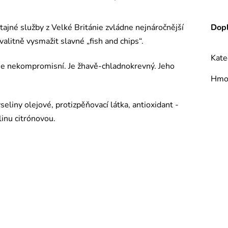
ajné služby z Velké Británie zvládne nejnáročnější
Dopl
valitně vysmažit slavné „fish and chips“.
Kate
. Je nekompromisní. Je žhavě-chladnokrevný. Jeho
Hmo
eliny olejové, protizpěňovací látka, antioxidant -
linu citrónovou.