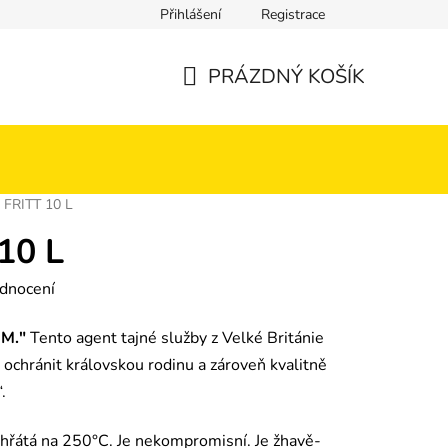
Přihlášení
Registrace
PRÁZDNÝ KOŠÍK
NÁKUPNÍ KOŠÍK
FRITT 10 L
10 L
 0,0 z 5 hvězdiček.
dnocení
M."
Tento agent tajné služby z Velké Británie
k ochránit královskou rodinu a zároveň kvalitně
.
 zahřátá na 250°C. Je nekompromisní. Je žhavě-