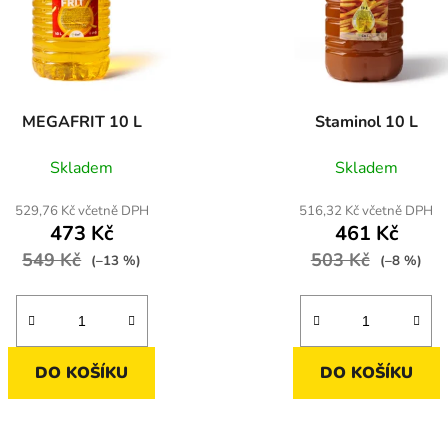
MEGAFRIT 10 L
Staminol 10 L
Skladem
Skladem
529,76 Kč včetně DPH
516,32 Kč včetně DPH
473 Kč
461 Kč
549 Kč
503 Kč
(–13 %)
(–8 %)
DO KOŠÍKU
DO KOŠÍKU