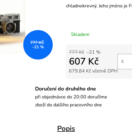
chladnokrevný. Jeho jméno je Fr
Skladem
777 KČ
–21 %
777 Kč
–21 %
607 Kč
679,84 Kč včetně DPH
Měrná cena:
Doručení do druhého dne
při objednávce do 20:00 doručíme
zboží do dalšího pracovního dne
Popis