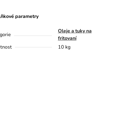
ňkové parametry
Oleje a tuky na
gorie
fritovaní
tnost
10 kg