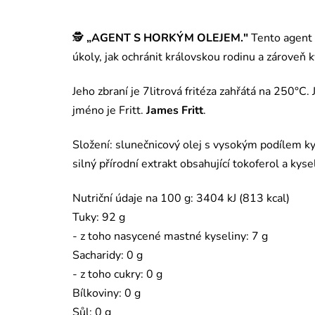
🕵️
„AGENT S HORKÝM OLEJEM."
Tento agent t
úkoly, jak ochránit královskou rodinu a zároveň k
Jeho zbraní je 7litrová fritéza zahřátá na 250°C
jméno je Fritt.
James Fritt
.
Složení: slunečnicový olej s vysokým podílem kys
silný přírodní extrakt obsahující tokoferol a kyse
Nutriční údaje na 100 g: 3404 kJ (813 kcal)
Tuky: 92 g
- z toho nasycené mastné kyseliny: 7 g
Sacharidy: 0 g
- z toho cukry: 0 g
Bílkoviny: 0 g
Sůl: 0 g